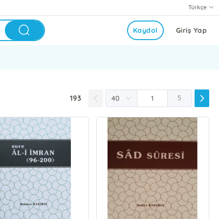
Türkçe
Kaydol
Giriş Yap
193
5