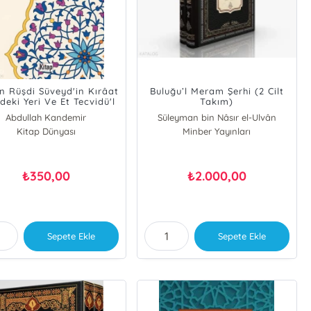
 Rüşdi Süveyd'in Kırâat
Buluğu’l Meram Şerhi (2 Cilt
deki Yeri Ve Et Tecvidü'l
Takım)
var Adlı Eserinin Tahlili
Abdullah Kandemir
Süleyman bin Nâsır el-Ulvân
Kitap Dünyası
Minber Yayınları
350,00
2.000,00
₺
₺
Sepete Ekle
Sepete Ekle