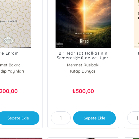
re En’am
Bir Tedrisat Halkasının
Semeresi;Müjde ve Uyarı
Arasında: Amme Cüzü'nün
met Bakırcı
Mehmet Ruzibaki
Açıklaması
dip Yayınları
Kitap Dünyası
200,00
500,00
₺
Sepete Ekle
Sepete Ekle