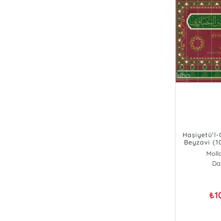
Haşiyetü'l-C
Beyzavi (10 Ci
 البيضاوي
Moll
Da
1
₺