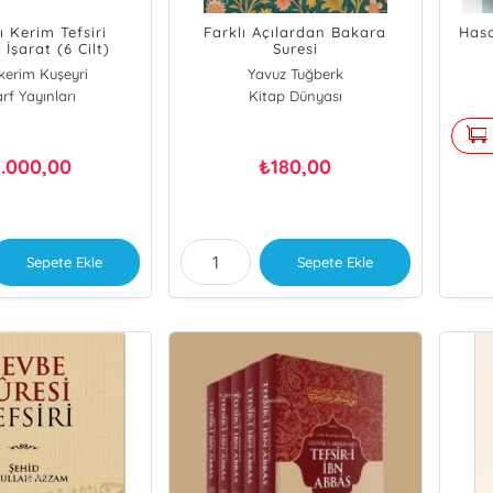
ı Kerim Tefsiri
Farklı Açılardan Bakara
Hasa
l İşarat (6 Cilt)
Suresi
kerim Kuşeyri
Yavuz Tuğberk
arf Yayınları
Kitap Dünyası
.000,00
180,00
₺
Sepete Ekle
Sepete Ekle