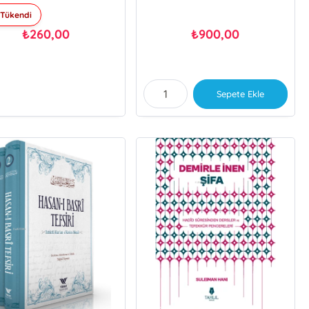
Tükendi
260,00
900,00
₺
₺
Sepete Ekle