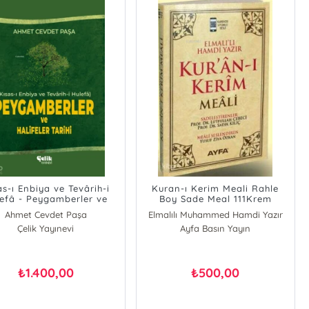
as-ı Enbiya ve Tevârih-i
Kuran-ı Kerim Meali Rahle
efâ - Peygamberler ve
Boy Sade Meal 111Krem
alifeler Tarihi (Ciltli)
Ahmet Cevdet Paşa
Elmalılı Muhammed Hamdi Yazır
Çelik Yayınevi
Ayfa Basın Yayın
1.400,00
500,00
₺
₺