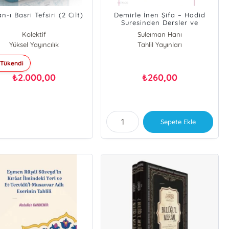
n-ı Basri Tefsiri (2 Cilt)
Demirle İnen Şifa – Hadid
Suresinden Dersler ve
Tefekkür Pencereleri
Kolektif
Suleıman Hanı
Yüksel Yayıncılık
Tahlil Yayınları
Tükendi
2.000,00
260,00
₺
₺
Sepete Ekle