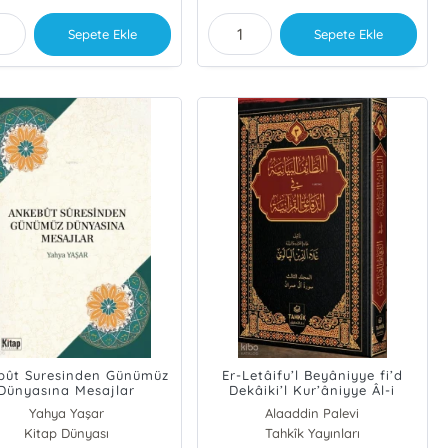
Sepete Ekle
Sepete Ekle
bût Suresinden Günümüz
Er-Letâifu’l Beyâniyye fi’d
Dünyasına Mesajlar
Dekâiki’l Kur’âniyye Âl-i
İmran Suresi Tefsiri (Ciltli)
Yahya Yaşar
Alaaddin Palevi
Kitap Dünyası
Tahkîk Yayınları