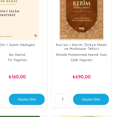
Din-i İslam Hediyesi
Kur'an-ı Kerim Türkçe Meali
ve Muhtasar Tefsiri
İbn Kemal
Elmalılı Muhammed Hamdi Yazır
Tin Yayınları
Çelik Yayınevi
160,00
690,00
₺
₺
Sepete Ekle
Sepete Ekle