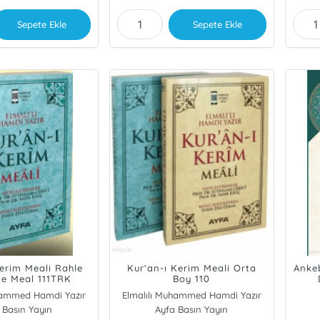
Sepete Ekle
Sepete Ekle
Kerim Meali Rahle
Kur'an-ı Kerim Meali Orta
Anke
e Meal 111TRK
Boy 110
hammed Hamdi Yazır
Elmalılı Muhammed Hamdi Yazır
 Basın Yayın
Ayfa Basın Yayın