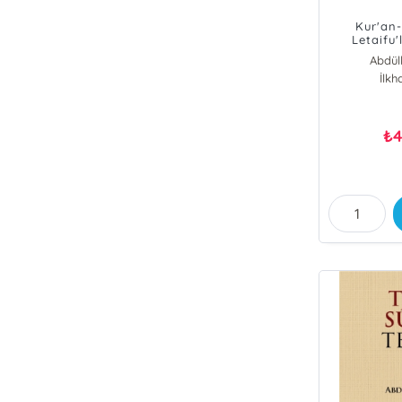
Kur'an-
Letaifu'
Abdül
İlkh
4
₺