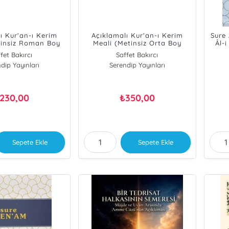
ı Kur'an-ı Kerim
Açıklamalı Kur'an-ı Kerim
Sure 
tinsiz Roman Boy
Meali (Metinsiz Orta Boy
Âl-i
ton Kapak)
Karton Kapak)
fet Bakırcı
Saffet Bakırcı
dip Yayınları
Serendip Yayınları
230,00
350,00
₺
Sepete Ekle
Sepete Ekle