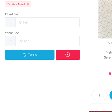
Tefsir - Meal
Etiket Seç
Yazar Seç
Su
Meh
Yenile
Seren
₺