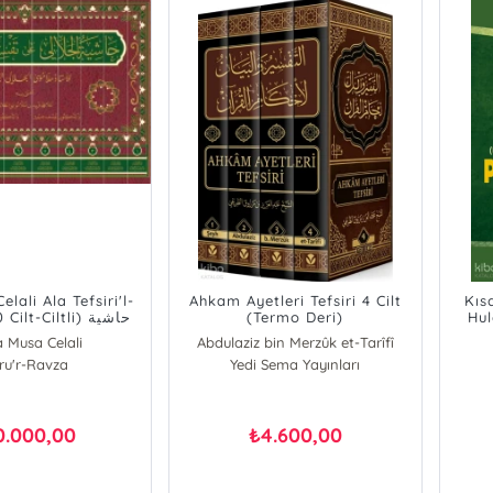
elali Ala Tefsiri'l-
Ahkam Ayetleri Tefsiri 4 Cilt
Kıs
lt-Ciltli) حاشية
(Termo Deri)
Hul
الجلالي على تفسير
H
a Musa Celali
Abdulaziz bin Merzûk et-Tarîfî
ru'r-Ravza
Yedi Sema Yayınları
0.000,00
4.600,00
₺