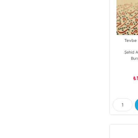
Tevbe 
Şehid 
Bur
₺