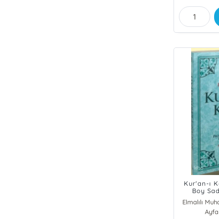
Kur'an-ı 
Boy Sad
Elmalılı Mu
Ayfa