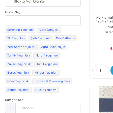
Stokta Var Olanlar
Üretici Seç
Açıklamal
Meali (Me
Kar
Saf
Serendip Yayınları
Kitap Dünyası
Seren
Tin Yayınları
Çelik Yayınevi
Daru'r-Ravza
Yedi Sema Yayınları
Ayfa Basın Yayın
₺
Tahkîk Yayınları
İlkharf Yayınları
Yüksel Yayıncılık
Tahlil Yayınları
Buruc Yayınları
Minber Yayınları
Ocak Yayıncılık
Karınca & Polen Yayınları
Beyan Yayınları
Huzur Yayınevi
Kategori Seç