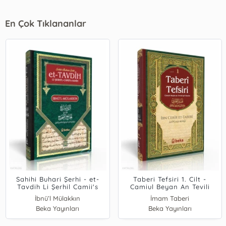
En Çok Tıklananlar
Sahihi Buhari Şerhi - et-
Taberi Tefsiri 1. Cilt -
Tavdih Li Şerhil Camii's
Camiul Beyan An Tevili
Sahih - 2. Cilt
Ayıl Kuran
İbnü’l Mülakkın
İmam Taberi
Beka Yayınları
Beka Yayınları