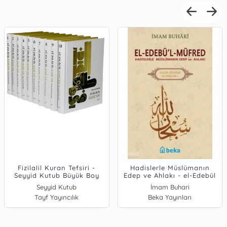
Fizilalil Kuran Tefsiri -
Hadislerle Müslümanın
Seyyid Kutub Büyük Boy
Edep ve Ahlakı - el-Edebül
(10 Cilt Takım)
Müfred - Arapça Metinsiz
Seyyid Kutub
İmam Buhari
(Karton Kapak)
Tayf Yayıncılık
Beka Yayınları