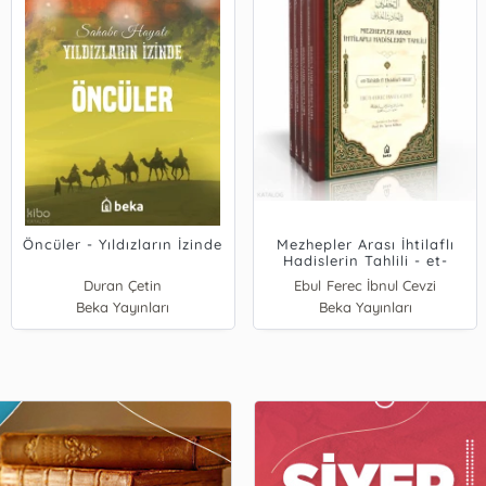
Öncüler - Yıldızların İzinde
Mezhepler Arası İhtilaflı
Hadislerin Tahlili - et-
Tahkik fi Ehadisil Hilaf - 4
Duran Çetin
Ebul Ferec İbnul Cevzi
Cilt Takım
Muhammed Enes Çetin
Beka Yayınları
Beka Yayınları