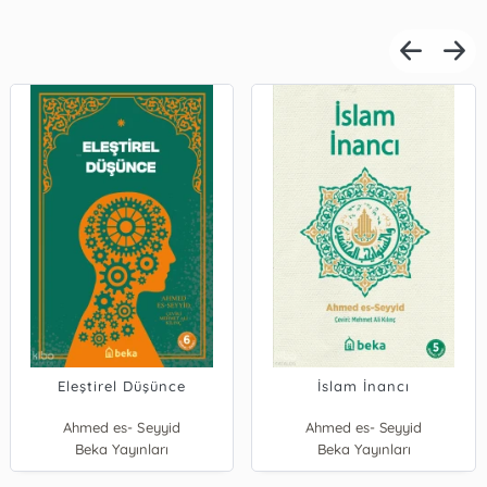
İmanı Hayata Tercih
Eleştirel Düşünce
Arapça Dersleri : Durusu'l-
İslam İnancı
Etmek (Karton Kapak)
Lugati'l-Arabiyye (4 Kitap
Takım)
Fehmeddin Dindar
Ahmed es- Seyyid
Ahmed es- Seyyid
F. Abdurrahim
Beka Yayınları
Beka Yayınları
Ravza Yayınları
Beka Yayınları