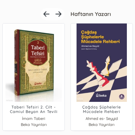
Haftanın Yazarı
Taberi Tefsiri 2. Cilt -
Bir Anne Değişiyor
Çağdaş Şüphelerle
Camiul Beyan An Tevili
Mücadele Rehberi
Ayıl Kuran
İmam Taberi
Rumeysa Küçük Koyuncu
Ahmed es- Seyyid
Beka Yayınları
Beka Yayınları
Beka Yayınları