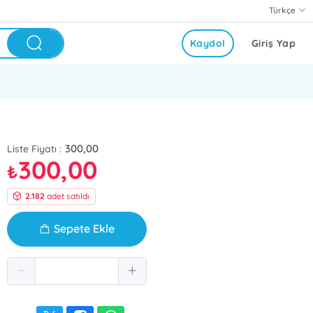
Türkçe
Kaydol
Giriş Yap
300,00
Liste Fiyatı :
300,00
₺
2.182
adet satıldı
Sepete Ekle