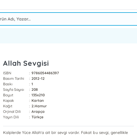
Allah Sevgisi
ISBN
:
9786054486397
Basım Tarihi
:
2012-12
Baskı
:
1
Sayfa Sayısı
:
208
Boyut
:
135x210
Kapak
:
Karton
Kağıt
:
2.Hamur
Orjinal Dili
:
Arapça
Yayın Dili
:
Türkçe
Kalplerde Yüce Allah'a ait bir sevgi vardır. Fakat bu sevgi, genellikle