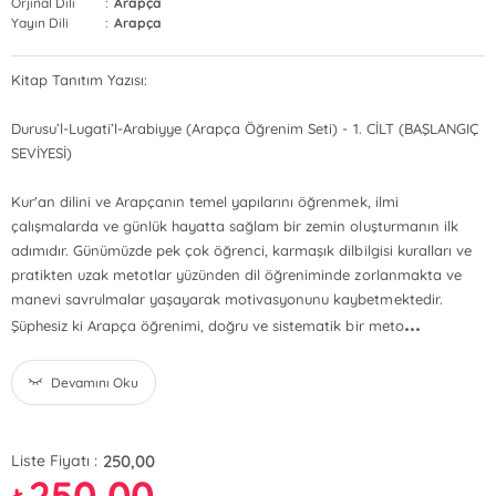
Orjinal Dili
:
Arapça
Yayın Dili
:
Arapça
Kitap Tanıtım Yazısı:
Durusu’l-Lugati’l-Arabiyye (Arapça Öğrenim Seti) - 1. CİLT (BAŞLANGIÇ
SEVİYESİ)
Kur'an dilini ve Arapçanın temel yapılarını öğrenmek, ilmi
çalışmalarda ve günlük hayatta sağlam bir zemin oluşturmanın ilk
adımıdır. Günümüzde pek çok öğrenci, karmaşık dilbilgisi kuralları ve
pratikten uzak metotlar yüzünden dil öğreniminde zorlanmakta ve
manevi savrulmalar yaşayarak motivasyonunu kaybetmektedir.
...
Şüphesiz ki Arapça öğrenimi, doğru ve sistematik bir meto
Devamını Oku
250,00
Liste Fiyatı :
250,00