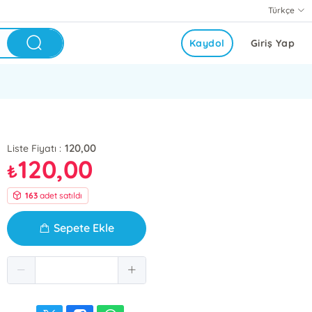
Türkçe
Kaydol
Giriş Yap
120,00
Liste Fiyatı :
120,00
₺
163
adet satıldı
Sepete Ekle