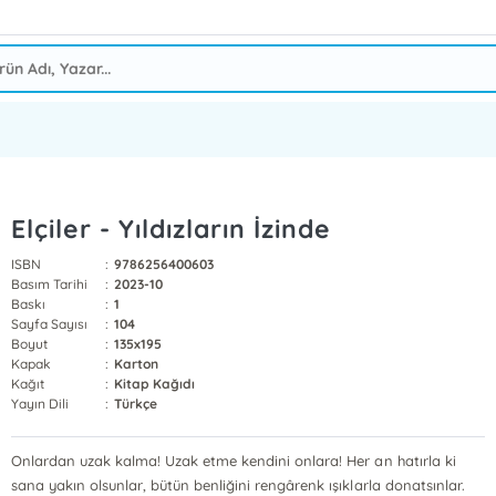
Elçiler - Yıldızların İzinde
ISBN
:
9786256400603
Basım Tarihi
:
2023-10
Baskı
:
1
Sayfa Sayısı
:
104
Boyut
:
135x195
Kapak
:
Karton
Kağıt
:
Kitap Kağıdı
Yayın Dili
:
Türkçe
Onlardan uzak kalma! Uzak etme kendini onlara! Her an hatırla ki
sana yakın olsunlar, bütün benliğini rengârenk ışıklarla donatsınlar.