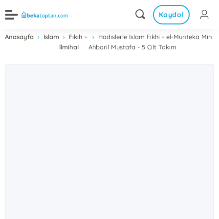
Kaydol
Anasayfa
İslam
Fıkıh -
Hadislerle İslam Fıkhı - el-Münteka Min
İlmihal
Ahbaril Mustafa - 5 Cilt Takım