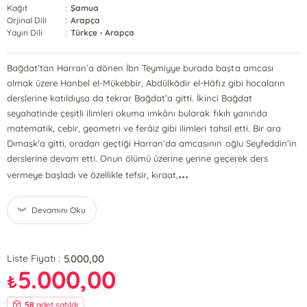
Kağıt
:
Şamua
Orjinal Dili
:
Arapça
Yayın Dili
:
Türkçe - Arapça
Bağdat’tan Harran’a dönen İbn Teymiyye burada başta amcası
olmak üzere Hanbel el-Mükebbir, Abdülkādir el-Hâfız gibi hocaların
derslerine katıldıysa da tekrar Bağdat’a gitti. İkinci Bağdat
seyahatinde çeşitli ilimleri okuma imkânı bularak fıkıh yanında
matematik, cebir, geometri ve ferâiz gibi ilimleri tahsil etti. Bir ara
Dımaşk’a gitti, oradan geçtiği Harran’da amcasının oğlu Seyfeddin’in
derslerine devam etti. Onun ölümü üzerine yerine geçerek ders
...
vermeye başladı ve özellikle tefsir, kıraat,
Devamını Oku
5.000,00
Liste Fiyatı :
5.000,00
₺
58
adet satıldı