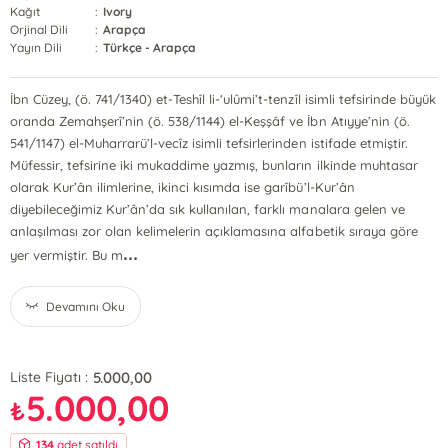
Kağıt
:
Ivory
Orjinal Dili
:
Arapça
Yayın Dili
:
Türkçe - Arapça
İbn Cüzey, (ö. 741/1340) et-Teshîl li-‘ulûmi’t-tenzîl isimli tefsirinde büyük
oranda Zemahşerî’nin (ö. 538/1144) el-Keşşâf ve İbn Atıyye’nin (ö.
541/1147) el-Muharrarü’l-vecîz isimli tefsirlerinden istifade etmiştir.
Müfessir, tefsirine iki mukaddime yazmış, bunların ilkinde muhtasar
olarak Kur’ân ilimlerine, ikinci kısımda ise garîbü’l-Kur’ân
diyebileceğimiz Kur’ân’da sık kullanılan, farklı manalara gelen ve
anlaşılması zor olan kelimelerin açıklamasına alfabetik sıraya göre
...
yer vermiştir. Bu m
Devamını Oku
5.000,00
Liste Fiyatı :
5.000,00
₺
134
adet satıldı