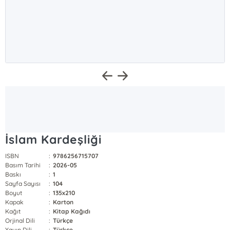
İslam Kardeşliği
ISBN
:
9786256715707
Basım Tarihi
:
2026-05
Baskı
:
1
Sayfa Sayısı
:
104
Boyut
:
135x210
Kapak
:
Karton
Kağıt
:
Kitap Kağıdı
Orjinal Dili
:
Türkçe
Yayın Dili
:
Türkçe