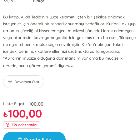
Yayın Dili
:
Türkçe
Bu kitap, Allah Teala’nın yüce kelamını içten bir şekilde anlamak
isteyenler için önemli bir rehberlik sunmayı hedefliyor. Kur’an’ı okuyup
da onun yüceliğini hissedemeyen, mucizevi yönlerini idrak edemeyen
veya otoritesini kavrayamayanlar için yazılmış olan bu eser, Türkçeye
de aynı rehberlik maksadıyla çevrilmiştir. Kur’an’ı okuyor, fakat
içindeki derin hakikatlere ellerinizi uzatmakta zorlanıyorsanız;
“Kur’an’ın mucize olduğuna dair inancım var ama bu mucizelik
...
nerede, bunu göremiyorum” diyors
Devamını Oku
100,00
Liste Fiyatı :
100,00
₺
339
adet satıldı
Sepete Ekle