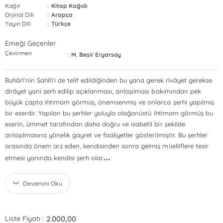
Kağıt
:
Kitap Kağıdı
Orjinal Dili
:
Arapça
Yayın Dili
:
Türkçe
Emeği Geçenler
Çevirmen
:
M. Beşir Eryarsoy
Buhârî’nin Sahîh’i de telif edildiğinden bu yana gerek rivâyet gerekse
dirâyet yani şerh edilip açıklanması, anlaşılması bakımından pek
büyük çapta ihtimam görmüş, önemsenmiş ve onlarca şerhi yapılmış
bir eserdir. Yapılan bu şerhler yoluyla olağanüstü ihtimam görmüş bu
eserin, ümmet tarafından daha doğru ve isabetli bir şekilde
anlaşılmasına yönelik gayret ve faaliyetler gösterilmiştir. Bu şerhler
arasında önem arz eden, kendisinden sonra gelmiş müelliflere tesir
...
etmesi yanında kendisi şerh olar
Devamını Oku
2.000,00
Liste Fiyatı :