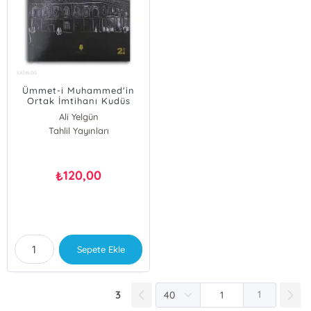
Ümmet-i Muhammed'in
Ortak İmtihanı Kudüs
Ali Yelgün
Tahlil Yayınları
120,00
₺
Sepete Ekle
3
1