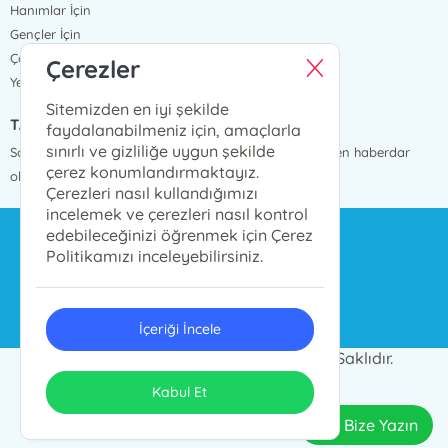
Hanımlar İçin
Gençler İçin
Çocuklar İçin
Çerezler
Yeni Çıkanlar
Sitemizden en iyi şekilde
TAKİP ET!
faydalanabilmeniz için, amaçlarla
sınırlı ve gizliliğe uygun şekilde
Sosyal medya hesaplarımızı takip ederek, gelişmelerden haberdar
çerez konumlandırmaktayız.
olabilirsiniz!
Çerezleri nasıl kullandığımızı
incelemek ve çerezleri nasıl kontrol
edebileceğinizi öğrenmek için Çerez
bilgi@bekakitap.com
Politikamızı inceleyebilirsiniz.
0555 963 71 36
İçeriği İncele
© 2023 BEKA YAYINCILIK Tüm Hakları Saklıdır.
ONSO
Tasarım & Uygulama
Kabul Et
Bize Yazın