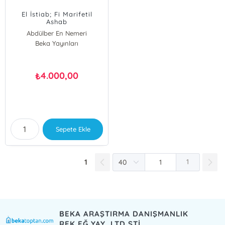
El İstiab; Fi Marifetil
Ashab
Abdülber En Nemeri
Şerafettin Kalay
Beka Yayınları
4.000,00
₺
Sepete Ekle
1
1
BEKA ARAŞTIRMA DANIŞMANLIK
REK.EĞ.YAY. LTD.ŞTİ