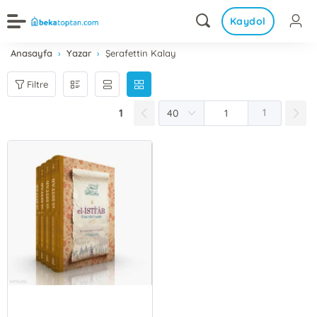
Kaydol
Anasayfa
Yazar
Şerafettin Kalay
Filtre
1
1