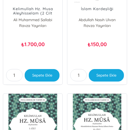
Kelimullah Hz. Musa
İslam Kardeşliği
Aleyhisselam (2 Cilt
Takım)
Ali Muhammed Sallabi
Abdullah Nasıh Ulvan
Ravza Yayınları
Ravza Yayınları
1.700,00
150,00
₺
₺
Sepete Ekle
Sepete Ekle