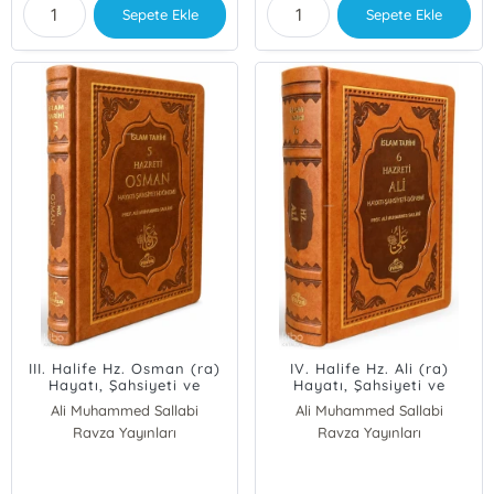
Sepete Ekle
Sepete Ekle
III. Halife Hz. Osman (ra)
IV. Halife Hz. Ali (ra)
Hayatı, Şahsiyeti ve
Hayatı, Şahsiyeti ve
Dönemi (Termo
Dönemi (Termo
Ali Muhammed Sallabi
Ali Muhammed Sallabi
Deri);İslam Tarihi 5
Deri);İslam Tarihi 6
Ravza Yayınları
Ravza Yayınları