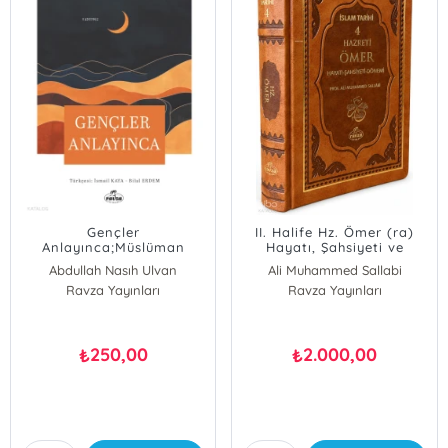
Gençler
II. Halife Hz. Ömer (ra)
Anlayınca;Müslüman
Hayatı, Şahsiyeti ve
Gençliğin Eğitim Serisi: 8
Dönemi (Termo
Abdullah Nasıh Ulvan
Ali Muhammed Sallabi
Deri);İslam Tarihi 4
Ravza Yayınları
Ravza Yayınları
250,00
2.000,00
₺
₺