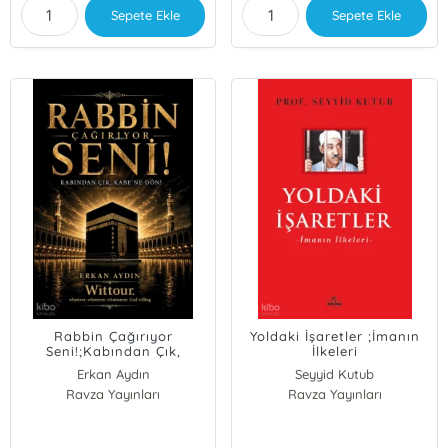
Sepete Ekle
Sepete Ekle
Rabbin Çağırıyor
Yoldaki İşaretler ;İmanın
Seni!;Kabından Çık,
İlkeleri
Kabe’ne Dön!
Erkan Aydın
Seyyid Kutub
Ravza Yayınları
Ravza Yayınları