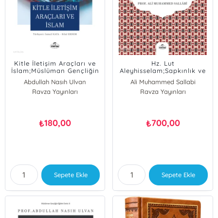
Kitle İletişim Araçları ve
Hz. Lut
İslam;Müslüman Gençliğin
Aleyhisselam;Sapkınlık ve
Eğitim Serisi: 9
Ahlaksızlığa Karşı
Abdullah Nasıh Ulvan
Ali Muhammed Sallabi
Mücadelesi ve Zalimlere
Ravza Yayınları
Ravza Yayınları
İnen Yüce Allah’ın Cezası
180,00
700,00
₺
₺
Sepete Ekle
Sepete Ekle