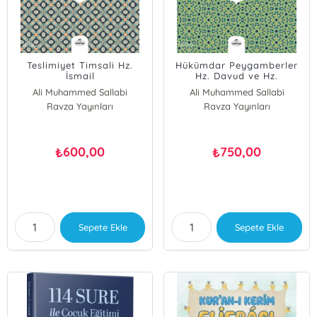
Teslimiyet Timsali Hz.
Hükümdar Peygamberler
İsmail
Hz. Davud ve Hz.
Aleyhisselam;Peygamberler
Süleyman
Ali Muhammed Sallabi
Ali Muhammed Sallabi
Tarihi 7
Aleyhisselam;Peygamberler
Ravza Yayınları
Ravza Yayınları
Tarihi 12
600,00
750,00
₺
₺
Sepete Ekle
Sepete Ekle