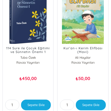
114 Sure ile Çocuk Eğitimi
Kur’an-ı Kerim Elifbası
ve Sünnetin Önemi 1
(Mavi)
Tuba Özek
Ali Haydar
Ravza Yayınları
Ravza Yayınları
450,00
50,00
₺
₺
Sepete Ekle
Sepete Ekle