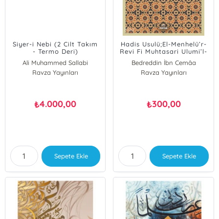
Siyer-i Nebi (2 Cilt Takım
Hadis Usulü;El-Menhelü’r-
- Termo Deri)
Revi Fi Muhtasari Ulumi’l-
Hadisi’n-Nebevi
Ali Muhammed Sallabi
Bedreddin İbn Cemâa
Ravza Yayınları
Ravza Yayınları
4.000,00
300,00
₺
₺
Sepete Ekle
Sepete Ekle