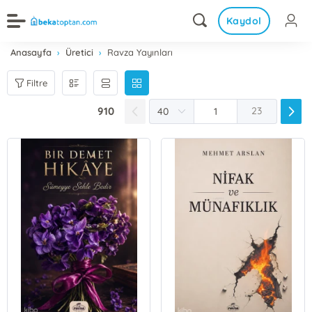
Kaydol
Anasayfa
Üretici
Ravza Yayınları
Filtre
910
23