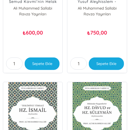
Semud Kavmi’nin Helak
Yusuf Aleyhisslem -
Oluşunun
Kuyudan
Ali Muhammed Sallabi
Ali Muhammed Sallabi
Sebepleri;Peygamberler
Saraya;Peygamberler
Ravza Yayınları
Ravza Yayınları
Tarihi 4
Tarihi 9
600,00
750,00
₺
₺
Sepete Ekle
Sepete Ekle