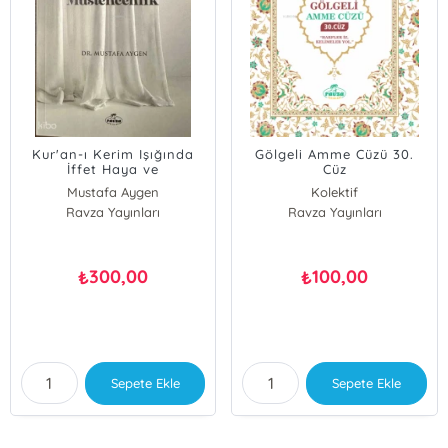
Kur'an-ı Kerim Işığında
Gölgeli Amme Cüzü 30.
İffet Haya ve
Cüz
Müstehcenlik
Mustafa Aygen
Kolektif
Ravza Yayınları
Ravza Yayınları
300,00
100,00
₺
₺
Sepete Ekle
Sepete Ekle