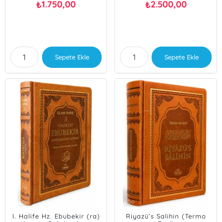
1.750,00
2.500,00
₺
₺
Sepete Ekle
Sepete Ekle
I. Halife Hz. Ebubekir (ra)
Riyazü’s Salihin (Termo