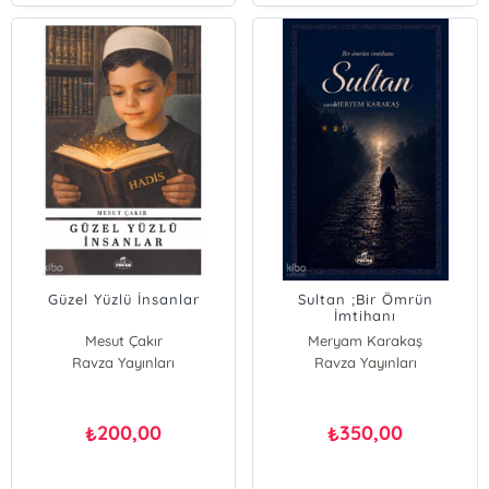
Güzel Yüzlü İnsanlar
Sultan ;Bir Ömrün
İmtihanı
Mesut Çakır
Meryam Karakaş
Ravza Yayınları
Ravza Yayınları
200,00
350,00
₺
₺