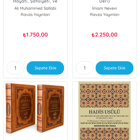
Hayatı, Şahsiyeti, ve
Deri)
Dönemi (Termo
Ali Muhammed Sallabi
İmam Nevevi
Deri);İslam Tarihi 3
Ravza Yayınları
Ravza Yayınları
1.750,00
2.250,00
₺
₺
Sepete Ekle
Sepete Ekle