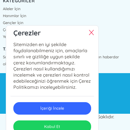
KATEGORİLER
Aileler İçin
Hanımlar İçin
Gençler İçin
Çocuklar İçin
Çerezler
Yeni Çıkanlar
Sitemizden en iyi şekilde
TAKİP ET!
faydalanabilmeniz için, amaçlarla
sınırlı ve gizliliğe uygun şekilde
Sosyal medya hesaplarımızı takip ederek, gelişmelerden haberdar
çerez konumlandırmaktayız.
olabilirsiniz!
Çerezleri nasıl kullandığımızı
incelemek ve çerezleri nasıl kontrol
edebileceğinizi öğrenmek için Çerez
bilgi@bekakitap.com
Politikamızı inceleyebilirsiniz.
0555 963 71 36
İçeriği İncele
© 2023 BEKA YAYINCILIK Tüm Hakları Saklıdır.
ONSO
Tasarım & Uygulama
Kabul Et